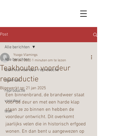
Post
Alle berichten
Ysogo Vlamings
Alle berichten
28 okt 2022
1 minuten om te lezen
Teakhouten voordeur
teakhout voordeur reproductie
reproductie
teakhout
Bijgewerkt op:
21 jan 2025
reproductie
Een binnenbrand, de brandweer staat 
voordeur
voor de deur en met een harde klap 
staan ze zo binnen en hebben de 
teak
voordeur ontwricht. Dit overkomt 
jaarlijks velen die in historisch erfgoed 
wonen. En dan bent u aangewezen op 